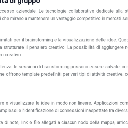
ità di gruppo
ccesso aziendale. Le tecnologie collaborative dedicate alla s
 che mirano a mantenere un vantaggio competitivo in mercati se
e
limitati per il brainstorming e la visualizzazione delle idee. Qu
trutturare il pensiero creativo. La possibilità di aggiungere n
o creativo.
rsistenza: le sessioni di brainstorming possono essere salvate, 
me offrono template predefiniti per vari tipi di attività creative,
e e visualizzare le idee in modo non lineare. Applicazioni 
complessi e l’identificazione di connessioni inaspettate tra divers
di note, link e file allegati a ciascun nodo della mappa, arricch