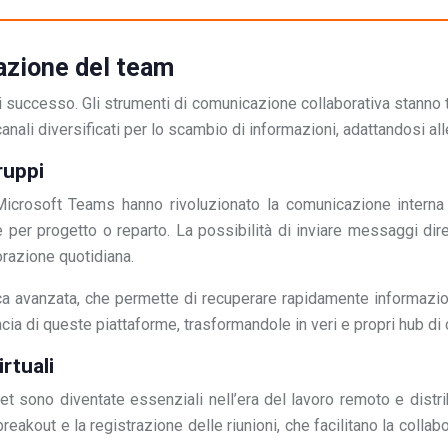
cazione del team
di successo. Gli strumenti di comunicazione collaborativa stanno 
canali diversificati per lo scambio di informazioni, adattandosi 
ruppi
crosoft Teams hanno rivoluzionato la comunicazione interna 
e per progetto o reparto. La possibilità di inviare messaggi dir
orazione quotidiana.
rca avanzata, che permette di recuperare rapidamente informazioni
cacia di queste piattaforme, trasformandole in veri e propri hub di
rtuali
ono diventate essenziali nell’era del lavoro remoto e distrib
 breakout e la registrazione delle riunioni, che facilitano la c