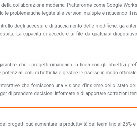
ale della collaborazione moderna. Piattaforme come Google Work
 le problematiche legate alle versioni multiple e riducendo il risc
rollo degli accessi e di tracciamento delle modifiche, garantend
essità. La capacità di accedere ai file da qualsiasi dispositivo
rantire che i progetti rimangano in linea con gli obiettivi pr
e potenziali colli di bottiglia e gestire le risorse in modo ottimale
terattive che forniscono una visione d’insieme dello stato dei 
ager di prendere decisioni informate e di apportare correzioni t
dei progetti può aumentare la produttività del team fino al 25% e