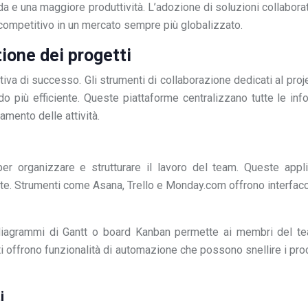
e una maggiore produttività. L’adozione di soluzioni collaborat
 competitivo in un mercato sempre più globalizzato.
tione dei progetti
ziativa di successo. Gli strumenti di collaborazione dedicati al
do più efficiente. Queste piattaforme centralizzano tutte le infor
amento delle attività.
 per organizzare e strutturare il lavoro del team. Queste app
te. Strumenti come Asana, Trello e Monday.com offrono interfacce
so diagrammi di Gantt o board Kanban permette ai membri del t
enti offrono funzionalità di automazione che possono snellire i pro
i