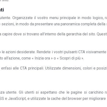
ti
utente. Organizzate il vostro menu principale in modo logico, r
e sezioni, in modo da presentare una panoramica completa della st
apire dove si trovano all’interno della gerarchia del sito. Questo è
o le azioni desiderate. Rendete i vostri pulsanti CTA visivamente d
to all’azione, come « Inizia ora » o « Scopri di più ».
 enfasi alle CTA principali. Utilizzate dimensioni, colori e pos
enza utente. Gli utenti si aspettano che le pagine si carichino
S e JavaScript, e utilizzate la cache del browser per migliorare 