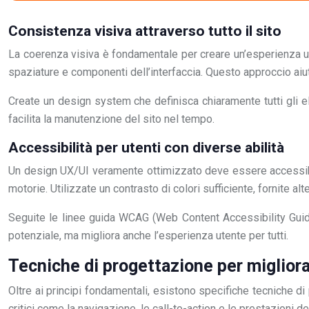
Consistenza visiva attraverso tutto il sito
La coerenza visiva è fondamentale per creare un’esperienza utente
spaziature e componenti dell’interfaccia. Questo approccio aiut
Create un design system che definisca chiaramente tutti gli el
facilita la manutenzione del sito nel tempo.
Accessibilità per utenti con diverse abilità
Un design UX/UI veramente ottimizzato deve essere accessibile 
motorie. Utilizzate un contrasto di colori sufficiente, fornite alt
Seguite le linee guida WCAG (Web Content Accessibility Guidel
potenziale, ma migliora anche l’esperienza utente per tutti.
Tecniche di progettazione per migliorar
Oltre ai principi fondamentali, esistono specifiche tecniche d
critici come la navigazione, le call-to-action e le prestazioni del