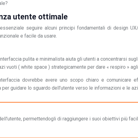
ale?
enza utente ottimale
ssenziale seguire alcuni principi fondamentali di design UX/
nzionale e facile da usare.
terfaccia pulita e minimalista aiuta gli utenti a concentrarsi sug
 vuoti ( white space ) strategicamente per dare « respiro » agli e
interfaccia dovrebbe avere uno scopo chiaro e comunicare ef
a per guidare lo sguardo dell’utente verso le informazioni e le azi
 dell’utente, permettendogli di raggiungere i suoi obiettivi più fa