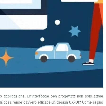
o applicazione. Un’interfaccia ben progettata non solo attrae
e. Ma cosa rende davvero efficace un design UX/UI? Come si può